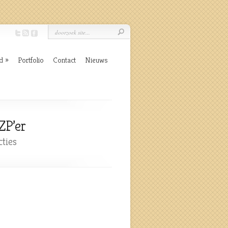
d
Portfolio
Contact
Nieuws
ZP’er
cties