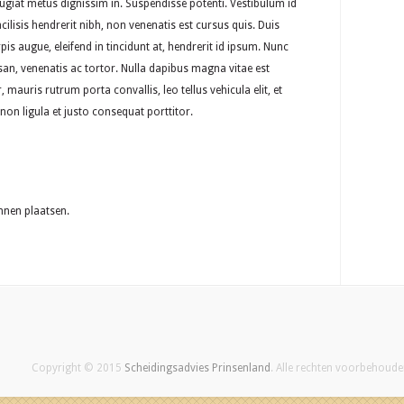
 feugiat metus dignissim in. Suspendisse potenti. Vestibulum id
cilisis hendrerit nibh, non venenatis est cursus quis. Duis
s augue, eleifend in tincidunt at, hendrerit id ipsum. Nunc
san, venenatis ac tortor. Nulla dapibus magna vitae est
 mauris rutrum porta convallis, leo tellus vehicula elit, et
 non ligula et justo consequat porttitor.
nnen plaatsen.
Copyright © 2015
Scheidingsadvies Prinsenland
. Alle rechten voorbehoud