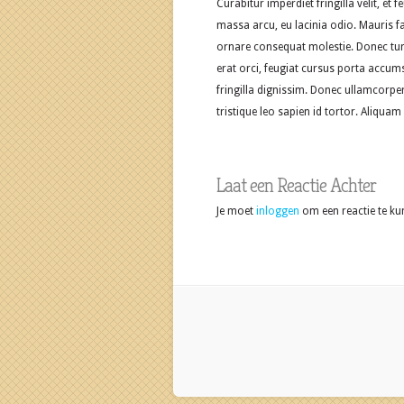
Curabitur imperdiet fringilla velit, et
massa arcu, eu lacinia odio. Mauris fa
ornare consequat molestie. Donec turpi
erat orci, feugiat cursus porta accum
fringilla dignissim. Donec ullamcorper,
tristique leo sapien id tortor. Aliquam
Laat een Reactie Achter
Je moet
inloggen
om een reactie te ku