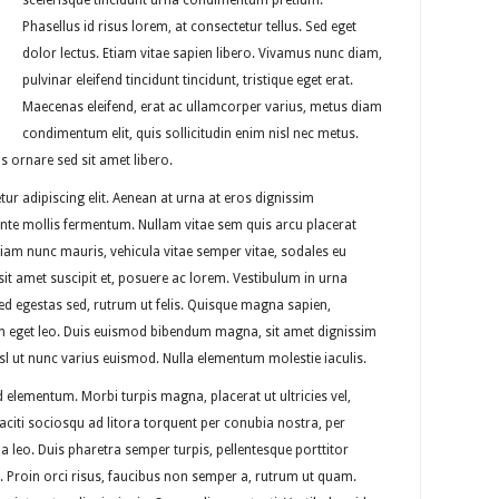
scelerisque tincidunt urna condimentum pretium.
Phasellus id risus lorem, at consectetur tellus. Sed eget
dolor lectus. Etiam vitae sapien libero. Vivamus nunc diam,
pulvinar eleifend tincidunt tincidunt, tristique eget erat.
Maecenas eleifend, erat ac ullamcorper varius, metus diam
condimentum elit, quis sollicitudin enim nisl nec metus.
 ornare sed sit amet libero.
ur adipiscing elit. Aenean at urna at eros dignissim
ante mollis fermentum. Nullam vitae sem quis arcu placerat
Etiam nunc mauris, vehicula vitae semper vitae, sodales eu
 sit amet suscipit et, posuere ac lorem. Vestibulum in urna
d egestas sed, rutrum ut felis. Quisque magna sapien,
um eget leo. Duis euismod bibendum magna, sit amet dignissim
nisl ut nunc varius euismod. Nulla elementum molestie iaculis.
 elementum. Morbi turpis magna, placerat ut ultricies vel,
citi sociosqu ad litora torquent per conubia nostra, per
a leo. Duis pharetra semper turpis, pellentesque porttitor
 Proin orci risus, faucibus non semper a, rutrum ut quam.