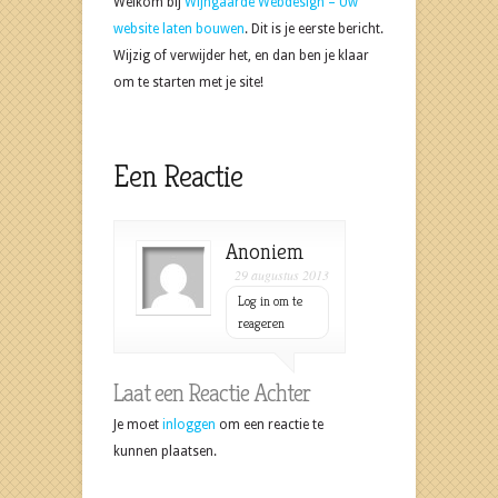
Welkom bij
Wijngaarde Webdesign – Uw
website laten bouwen
. Dit is je eerste bericht.
Wijzig of verwijder het, en dan ben je klaar
om te starten met je site!
Een Reactie
Anoniem
29 augustus 2013
Log in om te
reageren
Laat een Reactie Achter
Je moet
inloggen
om een reactie te
kunnen plaatsen.